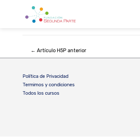
Ir
al
contenido
Navegación
←
Artículo H5P anterior
de
entradas
Política de Privacidad
Termimos y condiciones
Todos los cursos